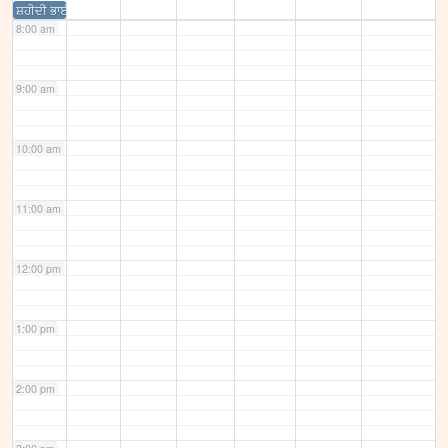
ਸ਼ਹੀਦੀ ਭਾਈ ਅਮਰਜੀਤ ਸਿੰਘ ਜੀ ਸ਼ਹਿਜ਼ਾਦਾ
8:00 am
9:00 am
10:00 am
11:00 am
12:00 pm
1:00 pm
2:00 pm