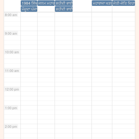
1984 ਸਿੱਖ ਨਸਲਕੁਸ਼ੀ
ਜਨਮ ਮਹਾਰਾਜਾ ਰਣਜੀਤ ਸਿੰਘ
ਸ਼ਹੀਦੀ ਭਾਈ ਹਰਪਾਲ ਸਿੰਘ ਜੀ ਵੜਿੰਗ ਮੋਹਨਪੁਰ
ਮਹਾਰਾਜਾ ਖੜਕ ਸਿੰਘ ਦਾ ਦਿਹਾਂਤ
ਜੋਤੀ-ਜੋਤਿ ਦਿਹਾੜਾ
ਮੌਜੂਦਾ ਪੰਜਾਬੀ ਸੂਬਾ ਹੋਂਦ ਵਿੱਚ ਆਇਆ
ਸ਼ਹੀਦੀ ਭਾਈ ਮਹਿੰਦਰਪਾਲ ਸਿੰਘ “ਪਾਲੀ” ਲਕਸੀਹਾਂ
8:00 am
9:00 am
10:00 am
11:00 am
12:00 pm
1:00 pm
2:00 pm