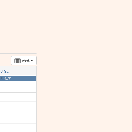
Week
28
Sat
15 ਮੱਘਰ