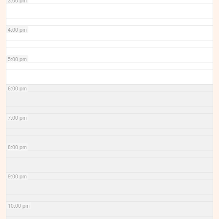
3:00 pm
4:00 pm
5:00 pm
6:00 pm
7:00 pm
8:00 pm
9:00 pm
10:00 pm