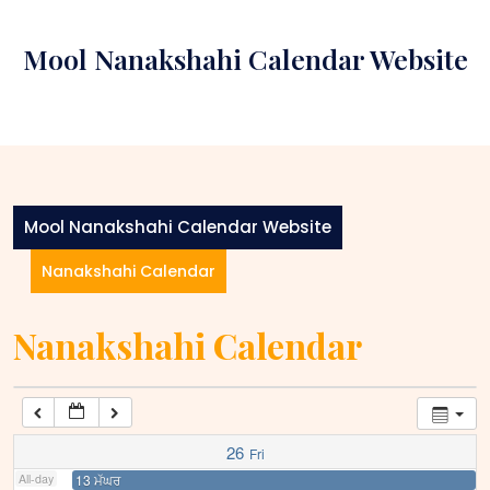
Skip
to
Mool Nanakshahi Calendar Website
content
1:00 am
2:00 am
3:00 am
Mool Nanakshahi Calendar Website
4:00 am
Nanakshahi Calendar
5:00 am
Nanakshahi Calendar
6:00 am
26
Fri
7:00 am
All-day
13 ਮੱਘਰ