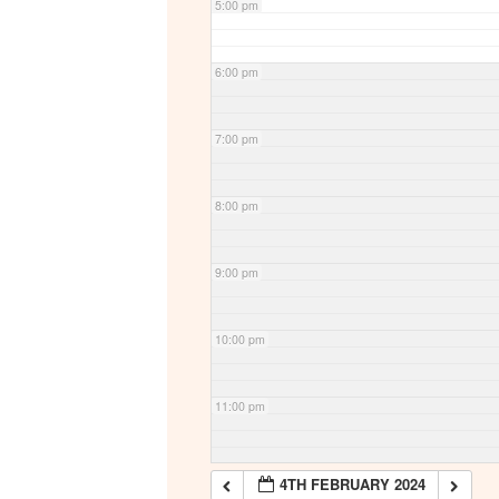
5:00 pm
6:00 pm
7:00 pm
8:00 pm
9:00 pm
10:00 pm
11:00 pm
4TH FEBRUARY 2024