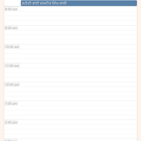
ਸ਼ਹੀਦੀ ਭਾਈ ਜਸਵੀਰ ਸਿੰਘ ਲਾਲੀ
8:00 am
9:00 am
10:00 am
11:00 am
12:00 pm
1:00 pm
2:00 pm