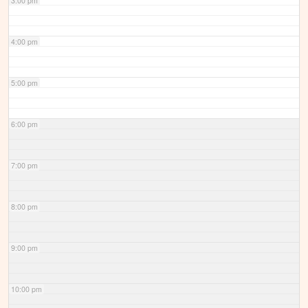
3:00 pm
4:00 pm
5:00 pm
6:00 pm
7:00 pm
8:00 pm
9:00 pm
10:00 pm