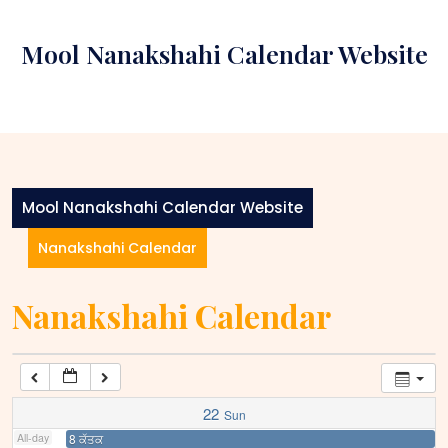
Skip
to
12:00 am
Mool Nanakshahi Calendar Website
content
1:00 am
2:00 am
Mool Nanakshahi Calendar Website
3:00 am
Nanakshahi Calendar
4:00 am
Nanakshahi Calendar
5:00 am
6:00 am
22
Sun
All-day
8 ਕੱਤਕ