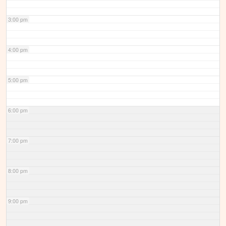
3:00 pm
4:00 pm
5:00 pm
6:00 pm
7:00 pm
8:00 pm
9:00 pm