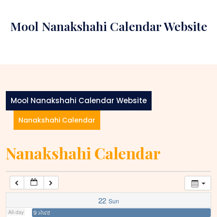
Skip
to
Mool Nanakshahi Calendar Website
content
1:00 am
2:00 am
3:00 am
Mool Nanakshahi Calendar Website
4:00 am
Nanakshahi Calendar
5:00 am
Nanakshahi Calendar
6:00 am
22
Sun
7:00 am
All-day
9 ਮੱਘਰ