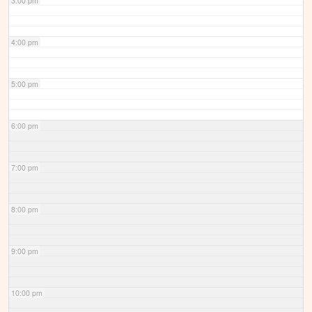
3:00 pm
4:00 pm
5:00 pm
6:00 pm
7:00 pm
8:00 pm
9:00 pm
10:00 pm