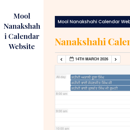
Skip
3:00 am
to
Mool
content
Mool Nanakshahi Calendar Web
Nanakshah
4:00 am
i Calendar
Nanakshahi Cale
5:00 am
Website
14TH MARCH 2026
6:00 am
7:00 am
All-day
ਸ਼ਹੀਦੀ ਅਕਾਲੀ ਫੂਲਾ ਸਿੰਘ
ਸ਼ਹੀਦੀ ਭਾਈ ਸੋਹਣਜੀਤ ਸਿੰਘ ਜੀ
ਸ਼ਹੀਦੀ ਭਾਈ ਕੁਲਵੰਤ ਸਿੰਘ ਜੀ ਗੁਮਟੀ
8:00 am
9:00 am
10:00 am