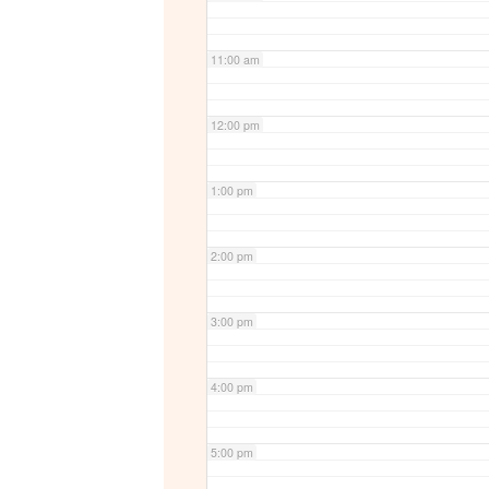
11:00 am
12:00 pm
1:00 pm
2:00 pm
3:00 pm
4:00 pm
5:00 pm