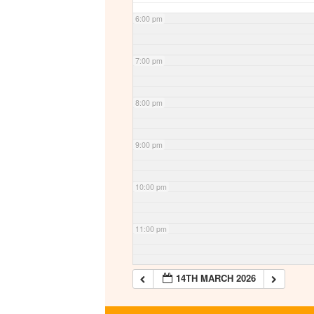
6:00 pm
7:00 pm
8:00 pm
9:00 pm
10:00 pm
11:00 pm
14TH MARCH 2026