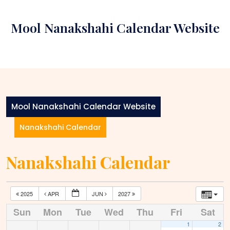
Skip
to
Mool Nanakshahi Calendar Website
content
Mool Nanakshahi Calendar Website
Nanakshahi Calendar
Nanakshahi Calendar
2025
APR
JUN
2027
Sun
Mon
Tue
Wed
Thu
Fri
Sat
1
2