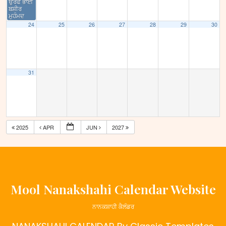
ਉਰਫ ਭਾਈ
ਬਸ਼ੀਰ
ਮੁਹੰਮਦ
24
25
26
27
28
29
30
31
2025
APR
JUN
2027
Mool Nanakshahi Calendar Website
ਨਾਨਕਸ਼ਾਹੀ ਕੈਲੰਡਰ