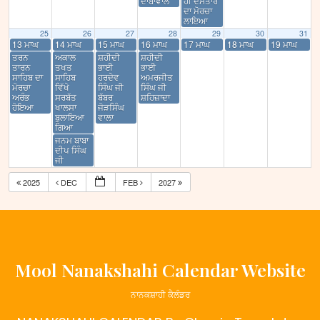
ਦਾਬਾਂਵਾਲ
ਹੀ ਦਸਤਾਰ
ਦਾ ਮੋਰਚਾ
ਲਾਇਆ
25
26
27
28
29
30
31
13 ਮਾਘ
14 ਮਾਘ
15 ਮਾਘ
16 ਮਾਘ
17 ਮਾਘ
18 ਮਾਘ
19 ਮਾਘ
ਤਰਨ
ਅਕਾਲ
ਸ਼ਹੀਦੀ
ਸ਼ਹੀਦੀ
ਤਾਰਨ
ਤਖਤ
ਭਾਈ
ਭਾਈ
ਸਾਹਿਬ ਦਾ
ਸਾਹਿਬ
ਹਰਦੇਵ
ਅਮਰਜੀਤ
ਮੋਰਚਾ
ਵਿੱਖੇ
ਸਿੰਘ ਜੀ
ਸਿੰਘ ਜੀ
ਅਰੰਭ
ਸਰਬੱਤ
ਬੱਬਰ
ਸ਼ਹਿਜ਼ਾਦਾ
ਹੋਇਆ
ਖਾਲਸਾ
ਜੋੜਸਿੰਘ
ਬੁਲਾਇਆ
ਵਾਲਾ
ਗਿਆ
ਜਨਮ ਬਾਬਾ
ਦੀਪ ਸਿੰਘ
ਜੀ
2025
DEC
FEB
2027
Mool Nanakshahi Calendar Website
ਨਾਨਕਸ਼ਾਹੀ ਕੈਲੰਡਰ