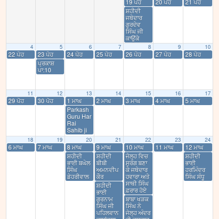
19 ਪੋਹ
20 ਪੋਹ
21 ਪੋਹ
ਸ਼ਹੀਦੀ
ਜਥੇਦਾਰ
ਗੁਰਦੇਵ
ਸਿੰਘ ਜੀ
ਕਾਉਂਕੇ
4
5
6
7
8
9
10
22 ਪੋਹ
23 ਪੋਹ
24 ਪੋਹ
25 ਪੋਹ
26 ਪੋਹ
27 ਪੋਹ
28 ਪੋਹ
ਪ੍ਰਕਾਸ਼
ਪਾ:10
11
12
13
14
15
16
17
29 ਪੋਹ
30 ਪੋਹ
1 ਮਾਘ
2 ਮਾਘ
3 ਮਾਘ
4 ਮਾਘ
5 ਮਾਘ
Parkash
Guru Har
Rai
Sahib ji
18
19
20
21
22
23
24
6 ਮਾਘ
7 ਮਾਘ
8 ਮਾਘ
9 ਮਾਘ
10 ਮਾਘ
11 ਮਾਘ
12 ਮਾਘ
ਸ਼ਹੀਦੀ
ਸ਼ਹੀਦੀ
ਜੇਲ੍ਹ ਵਿਚ
ਸ਼ਹੀਦੀ
ਭਾਈ ਬਘੇਲ
ਬੀਬੀ
ਸੁਰੰਗ ਬਣਾ
ਭਾਈ
ਸਿੰਘ
ਅਮਨਦੀਪ
ਕੇ ਜਥੇਦਾਰ
ਹਰਮਿੰਦਰ
ਡੇਹਰੀਵਾਲ
ਕੌਰ
ਹਵਾਰਾ ਅਤੇ
ਸਿੰਘ ਸੰਧੂ
ਸਾਥੀ ਸਿੰਘ
ਸ਼ਹੀਦੀ
ਫ਼ਰਾਰ ਹੋਏ
ਭਾਈ
ਗੁਰਨਾਮ
ਬਾਬਾ ਖੜਕ
ਸਿੰਘ ਜੀ
ਸਿੰਘ ਨੇ
ਪਹਿਲਵਾਨ
ਜੇਲ੍ਹ ਅੰਦਰ