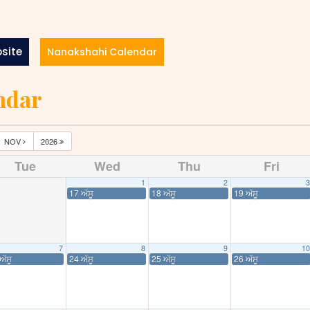
site
Nanakshahi Calendar
ndar
NOV
2026
Tue
Wed
Thu
Fri
1
2
3
17 ਅੱਸੂ
18 ਅੱਸੂ
19 ਅੱਸੂ
7
8
9
10
ਅੱਸੂ
24 ਅੱਸੂ
25 ਅੱਸੂ
26 ਅੱਸੂ