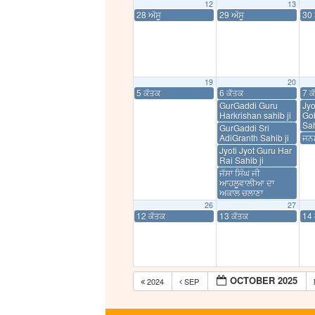
12
13
28 ਅੱਸੂ
29 ਅੱਸੂ
30 
19
20
5 ਕੱਤਕ
6 ਕੱਤਕ
7 ਕ
GurGaddi Guru
Jyo
Harkrishan sahib ji
Go
Sah
GurGaddi Sri
AdiGranth Sahib ji
ਜਨਮ
Jyoti Jyot Guru Har
Rai Sahib ji
ਜੱਸਾ ਸਿੰਘ ਜੀ
ਆਹਲੂਵਾਲੀਆ ਦਾ
ਅਕਾਲ ਚਲਾਣਾ
26
27
12 ਕੱਤਕ
13 ਕੱਤਕ
14 
OCTOBER 2025
2024
SEP