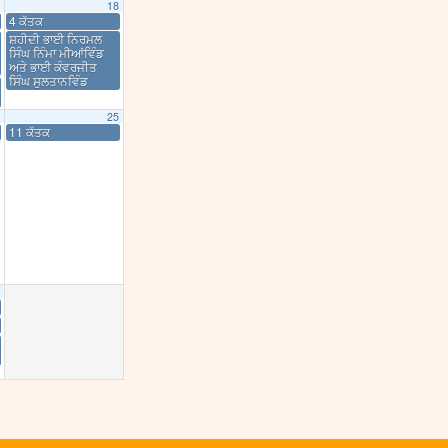
18
4 ਕੱਤਕ
ਸ਼ਹੀਦੀ ਭਾਈ ਨਿਰਮਲ
ਸਿੰਘ ਨਿੰਮਾ ਮੀਆਂਵਿੰਡ
ਅਤੇ ਭਾਈ ਕੰਵਰਜੀਤ
ਸਿੰਘ ਸੁਲਤਾਨਵਿੰਡ
25
11 ਕੱਤਕ