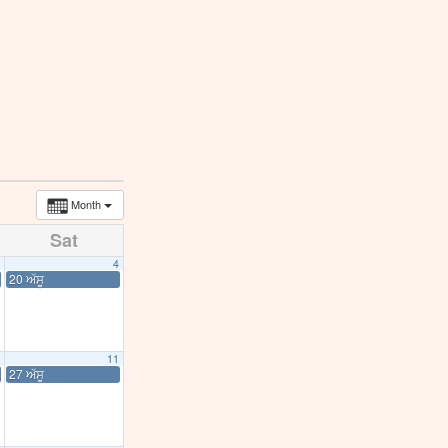
Month
Sat
4
20 ਅੱਸੂ
11
27 ਅੱਸੂ