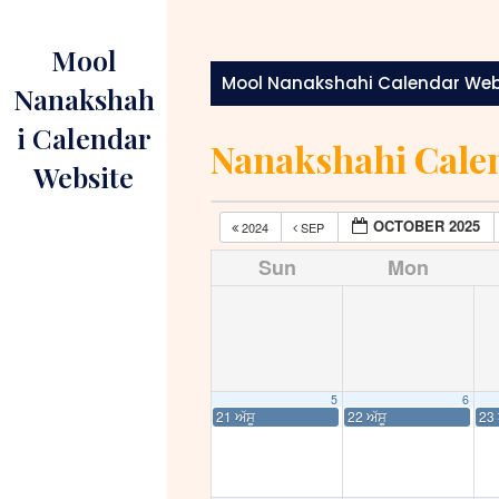
Skip
to
Mool
content
Mool Nanakshahi Calendar Web
Nanakshah
i Calendar
Nanakshahi Cale
Website
OCTOBER 2025
2024
SEP
Sun
Mon
5
6
21 ਅੱਸੂ
22 ਅੱਸੂ
23 