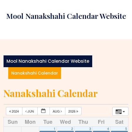
Skip
to
Mool Nanakshahi Calendar Website
content
Mool Nanakshahi Calendar Website
Nanakshahi Calendar
Nanakshahi Calendar
2024
JUN
AUG
2026
Sun
Mon
Tue
Wed
Thu
Fri
Sat
1
2
3
4
5