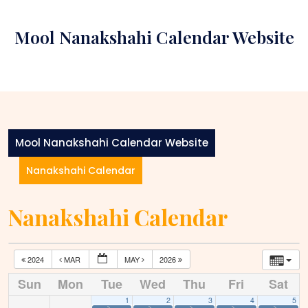
Skip
to
Mool Nanakshahi Calendar Website
content
Mool Nanakshahi Calendar Website
Nanakshahi Calendar
Nanakshahi Calendar
2024
MAR
MAY
2026
Sun
Mon
Tue
Wed
Thu
Fri
Sat
1
2
3
4
5