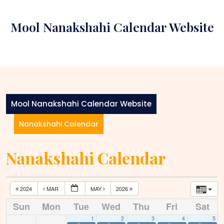
Skip
to
Mool Nanakshahi Calendar Website
content
Mool Nanakshahi Calendar Website
Nanakshahi Calendar
Nanakshahi Calendar
2024
MAR
MAY
2026
Sun
Mon
Tue
Wed
Thu
Fri
Sat
1
2
3
4
5