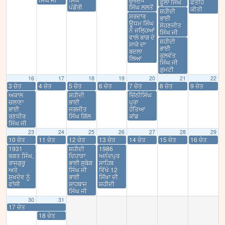
ਫੂਲਾ ਸਿੰਘ
ਫਤਹਿ
ਪੰਡੋਂਰੀ
ਸਿੰਘ ਲਲਤੋਂ
ਕੀਤੀ
ਸ਼ਹੀਦੀ
ਸਰਦਾਰ
ਭਾਈ
ਊਧਮ ਸਿੰਘ
ਸੋਹਣਜੀਤ
ਨੇ ਜਲ੍ਹਿਆਂ
ਸਿੰਘ ਜੀ
ਵਾਲੇ ਬਾਗ ਦੇ
ਸ਼ਹੀਦੀ
ਸਾਕੇ ਦਾ
ਭਾਈ
ਬਦਲਾ
ਕੁਲਵੰਤ
ਲਿਆ
ਸਿੰਘ ਜੀ
ਗੁਮਟੀ
16
17
18
19
20
21
22
3 ਚੇਤ
4 ਚੇਤ
5 ਚੇਤ
6 ਚੇਤ
7 ਚੇਤ
8 ਚੇਤ
9 ਚੇਤ
ਅਕਾਲ
ਸ਼ਹੀਦੀ
ਚਿੱਠੀਸਿੰਘ
ਚਲਾਣਾ
ਭਾਈ
ਪੁਰਾ
ਭਾਈ
ਜਗਜੀਤ
ਹੱਤਿਆ
ਰਣਧੀਰ
ਸਿੰਘ ਗਿੱਲ
ਕਾਂਡ
ਸਿੰਘ ਜੀ
23
24
25
26
27
28
29
10 ਚੇਤ
11 ਚੇਤ
12 ਚੇਤ
13 ਚੇਤ
14 ਚੇਤ
15 ਚੇਤ
16 ਚੇਤ
1931
ਸ਼ਹੀਦੀ
1986
ਭਗਤ ਸਿੰਘ,
ਦਿਹਾੜਾ
ਅਨੰਦਪੁਰ
ਰਾਜਗੁਰੂ
ਭਾਈ ਸੁਬੇਗ
ਸਾਹਿਬ
ਅਤੇ
ਸਿੰਘ ਜੀ
ਵਿੱਖੇ 12
ਸੁਖਦੇਵ ਨੂੰ
ਭਾਈ
ਸਿੱਖਾ ਦੀ
ਫਾਂਸੀ
ਸ਼ਾਹਬਾਜ
ਸ਼ਹੀਦੀ
ਸਿੰਘ ਜੀ
30
31
17 ਚੇਤ
18 ਚੇਤ