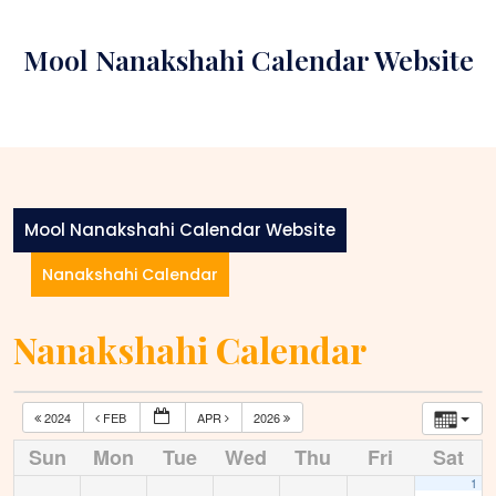
Skip
to
Mool Nanakshahi Calendar Website
content
Mool Nanakshahi Calendar Website
Nanakshahi Calendar
Nanakshahi Calendar
2024
FEB
APR
2026
Sun
Mon
Tue
Wed
Thu
Fri
Sat
1