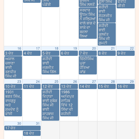
ਫੂਲਾ ਸਿੰਘ
ਫਤਹਿ
ਪੰਡੋਂਰੀ
ਸਿੰਘ ਲਲਤੋਂ
ਕੀਤੀ
ਸ਼ਹੀਦੀ
ਸਰਦਾਰ
ਭਾਈ
ਊਧਮ ਸਿੰਘ
ਸੋਹਣਜੀਤ
ਨੇ ਜਲ੍ਹਿਆਂ
ਸਿੰਘ ਜੀ
ਵਾਲੇ ਬਾਗ ਦੇ
ਸ਼ਹੀਦੀ
ਸਾਕੇ ਦਾ
ਭਾਈ
ਬਦਲਾ
ਕੁਲਵੰਤ
ਲਿਆ
ਸਿੰਘ ਜੀ
ਗੁਮਟੀ
16
17
18
19
20
21
22
3 ਚੇਤ
4 ਚੇਤ
5 ਚੇਤ
6 ਚੇਤ
7 ਚੇਤ
8 ਚੇਤ
9 ਚੇਤ
ਅਕਾਲ
ਸ਼ਹੀਦੀ
ਚਿੱਠੀਸਿੰਘ
ਚਲਾਣਾ
ਭਾਈ
ਪੁਰਾ
ਭਾਈ
ਜਗਜੀਤ
ਹੱਤਿਆ
ਰਣਧੀਰ
ਸਿੰਘ ਗਿੱਲ
ਕਾਂਡ
ਸਿੰਘ ਜੀ
23
24
25
26
27
28
29
10 ਚੇਤ
11 ਚੇਤ
12 ਚੇਤ
13 ਚੇਤ
14 ਚੇਤ
15 ਚੇਤ
16 ਚੇਤ
1931
ਸ਼ਹੀਦੀ
1986
ਭਗਤ ਸਿੰਘ,
ਦਿਹਾੜਾ
ਅਨੰਦਪੁਰ
ਰਾਜਗੁਰੂ
ਭਾਈ ਸੁਬੇਗ
ਸਾਹਿਬ
ਅਤੇ
ਸਿੰਘ ਜੀ
ਵਿੱਖੇ 12
ਸੁਖਦੇਵ ਨੂੰ
ਭਾਈ
ਸਿੱਖਾ ਦੀ
ਫਾਂਸੀ
ਸ਼ਾਹਬਾਜ
ਸ਼ਹੀਦੀ
ਸਿੰਘ ਜੀ
30
31
17 ਚੇਤ
18 ਚੇਤ