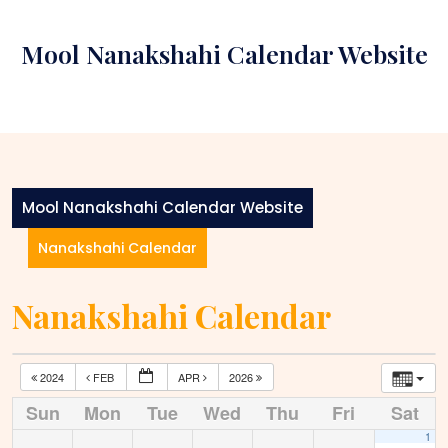
Skip
to
Mool Nanakshahi Calendar Website
content
Mool Nanakshahi Calendar Website
Nanakshahi Calendar
Nanakshahi Calendar
2024
FEB
APR
2026
Sun
Mon
Tue
Wed
Thu
Fri
Sat
1