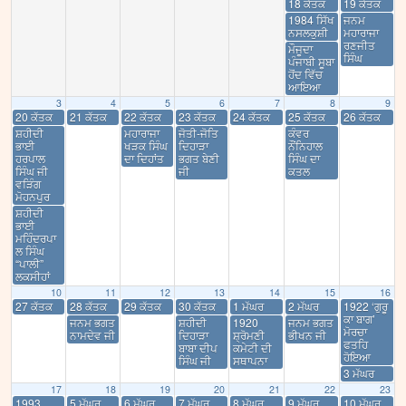
18 ਕੱਤਕ
19 ਕੱਤਕ
1984 ਸਿੱਖ
ਜਨਮ
ਨਸਲਕੁਸ਼ੀ
ਮਹਾਰਾਜਾ
ਰਣਜੀਤ
ਮੌਜੂਦਾ
ਸਿੰਘ
ਪੰਜਾਬੀ ਸੂਬਾ
ਹੋਂਦ ਵਿੱਚ
ਆਇਆ
3
4
5
6
7
8
9
20 ਕੱਤਕ
21 ਕੱਤਕ
22 ਕੱਤਕ
23 ਕੱਤਕ
24 ਕੱਤਕ
25 ਕੱਤਕ
26 ਕੱਤਕ
ਸ਼ਹੀਦੀ
ਮਹਾਰਾਜਾ
ਜੋਤੀ-ਜੋਤਿ
ਕੰਵਰ
ਭਾਈ
ਖੜਕ ਸਿੰਘ
ਦਿਹਾੜਾ
ਨੌਂਨਿਹਾਲ
ਹਰਪਾਲ
ਦਾ ਦਿਹਾਂਤ
ਭਗਤ ਬੇਣੀ
ਸਿੰਘ ਦਾ
ਸਿੰਘ ਜੀ
ਜੀ
ਕਤਲ
ਵੜਿੰਗ
ਮੋਹਨਪੁਰ
ਸ਼ਹੀਦੀ
ਭਾਈ
ਮਹਿੰਦਰਪਾ
ਲ ਸਿੰਘ
“ਪਾਲੀ”
ਲਕਸੀਹਾਂ
10
11
12
13
14
15
16
27 ਕੱਤਕ
28 ਕੱਤਕ
29 ਕੱਤਕ
30 ਕੱਤਕ
1 ਮੱਘਰ
2 ਮੱਘਰ
1922 ‘ਗੁਰੂ
ਕਾ ਬਾਗ’
ਜਨਮ ਭਗਤ
ਸ਼ਹੀਦੀ
1920
ਜਨਮ ਭਗਤ
ਮੋਰਚਾ
ਨਾਮਦੇਵ ਜੀ
ਦਿਹਾੜਾ
ਸ਼੍ਰੋਮਣੀ
ਭੀਖਨ ਜੀ
ਫਤਹਿ
ਬਾਬਾ ਦੀਪ
ਕਮੇਟੀ ਦੀ
ਹੋਇਆ
ਸਿੰਘ ਜੀ
ਸਥਾਪਨਾ
3 ਮੱਘਰ
17
18
19
20
21
22
23
1993
5 ਮੱਘਰ
6 ਮੱਘਰ
7 ਮੱਘਰ
8 ਮੱਘਰ
9 ਮੱਘਰ
10 ਮੱਘਰ