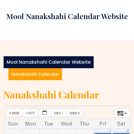
Skip
to
Mool Nanakshahi Calendar Website
content
Mool Nanakshahi Calendar Website
Nanakshahi Calendar
Nanakshahi Calendar
2023
OCT
DEC
2025
Sun
Mon
Tue
Wed
Thu
Fri
Sat
1
2