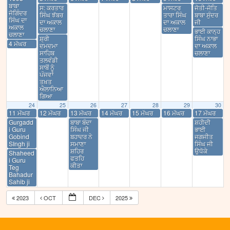
ਬਾਬਾ
ਸ: ਕਰਤਾਰ
ਮਾਸਟਰ
ਜੋਤੀ-ਜੋਤਿ
ਜੋਗਿੰਦਰ
ਸਿੰਘ ਝੱਬਰ
ਤਾਰਾ ਸਿੰਘ
ਬਾਬਾ ਸੁੰਦਰ
ਸਿੰਘ ਦਾ
ਦਾ ਅਕਾਲ
ਦਾ ਅਕਾਲ
ਜੀ
ਅਕਾਲ
ਚਲਾਣਾ
ਚਲਾਣਾ
ਭਾਈ ਕਾਨ੍ਹ
ਚਲਾਣਾ
ਸ਼੍ਰੀ
ਸਿੰਘ ਨਾਭਾ
4 ਮੱਘਰ
ਦਮਦਮਾ
ਦਾ ਅਕਾਲ
ਸਾਹਿਬ
ਚਲਾਣਾ
ਤਲਵੰਡੀ
ਸਾਬੋਂ ਨੂੰ
ਪੰਜਵਾਂ
ਤਖ਼ਤ
ਐਲਾਨਿਆ
ਗਿਆ
24
25
26
27
28
29
30
11 ਮੱਘਰ
12 ਮੱਘਰ
13 ਮੱਘਰ
14 ਮੱਘਰ
15 ਮੱਘਰ
16 ਮੱਘਰ
17 ਮੱਘਰ
Gurgadd
ਬਾਬਾ ਬੰਦਾ
ਸ਼ਹੀਦੀ
i Guru
ਸਿੰਘ ਜੀ
ਭਾਈ
Gobind
ਬਹਾਦਰ ਨੇ
ਜਗਜੀਤ
SIngh ji
ਸਮਾਣਾ
ਸਿੰਘ ਜੀ
ਸ਼ਹਿਰ
ਉਧੋਕੇ
Shaheed
ਫਤਹਿ
i Guru
ਕੀਤਾ
Teg
Bahadur
Sahib ji
2023
OCT
DEC
2025