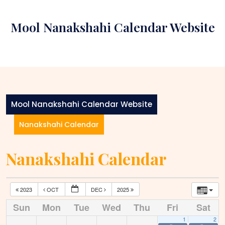
Skip
to
Mool Nanakshahi Calendar Website
content
Mool Nanakshahi Calendar Website
Nanakshahi Calendar
Nanakshahi Calendar
2023
OCT
DEC
2025
Sun
Mon
Tue
Wed
Thu
Fri
Sat
1
2