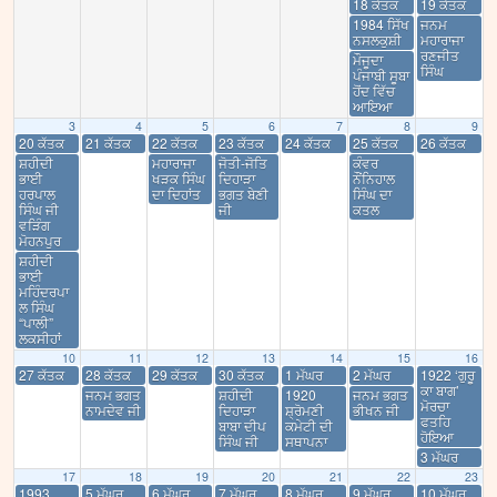
18 ਕੱਤਕ
19 ਕੱਤਕ
1984 ਸਿੱਖ
ਜਨਮ
ਨਸਲਕੁਸ਼ੀ
ਮਹਾਰਾਜਾ
ਰਣਜੀਤ
ਮੌਜੂਦਾ
ਸਿੰਘ
ਪੰਜਾਬੀ ਸੂਬਾ
ਹੋਂਦ ਵਿੱਚ
ਆਇਆ
3
4
5
6
7
8
9
20 ਕੱਤਕ
21 ਕੱਤਕ
22 ਕੱਤਕ
23 ਕੱਤਕ
24 ਕੱਤਕ
25 ਕੱਤਕ
26 ਕੱਤਕ
ਸ਼ਹੀਦੀ
ਮਹਾਰਾਜਾ
ਜੋਤੀ-ਜੋਤਿ
ਕੰਵਰ
ਭਾਈ
ਖੜਕ ਸਿੰਘ
ਦਿਹਾੜਾ
ਨੌਂਨਿਹਾਲ
ਹਰਪਾਲ
ਦਾ ਦਿਹਾਂਤ
ਭਗਤ ਬੇਣੀ
ਸਿੰਘ ਦਾ
ਸਿੰਘ ਜੀ
ਜੀ
ਕਤਲ
ਵੜਿੰਗ
ਮੋਹਨਪੁਰ
ਸ਼ਹੀਦੀ
ਭਾਈ
ਮਹਿੰਦਰਪਾ
ਲ ਸਿੰਘ
“ਪਾਲੀ”
ਲਕਸੀਹਾਂ
10
11
12
13
14
15
16
27 ਕੱਤਕ
28 ਕੱਤਕ
29 ਕੱਤਕ
30 ਕੱਤਕ
1 ਮੱਘਰ
2 ਮੱਘਰ
1922 ‘ਗੁਰੂ
ਕਾ ਬਾਗ’
ਜਨਮ ਭਗਤ
ਸ਼ਹੀਦੀ
1920
ਜਨਮ ਭਗਤ
ਮੋਰਚਾ
ਨਾਮਦੇਵ ਜੀ
ਦਿਹਾੜਾ
ਸ਼੍ਰੋਮਣੀ
ਭੀਖਨ ਜੀ
ਫਤਹਿ
ਬਾਬਾ ਦੀਪ
ਕਮੇਟੀ ਦੀ
ਹੋਇਆ
ਸਿੰਘ ਜੀ
ਸਥਾਪਨਾ
3 ਮੱਘਰ
17
18
19
20
21
22
23
1993
5 ਮੱਘਰ
6 ਮੱਘਰ
7 ਮੱਘਰ
8 ਮੱਘਰ
9 ਮੱਘਰ
10 ਮੱਘਰ