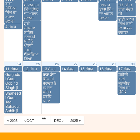
ਬਾਬਾ
ਸ: ਕਰਤਾਰ
ਮਾਸਟਰ
ਜੋਤੀ-ਜੋਤਿ
ਜੋਗਿੰਦਰ
ਸਿੰਘ ਝੱਬਰ
ਤਾਰਾ ਸਿੰਘ
ਬਾਬਾ ਸੁੰਦਰ
ਸਿੰਘ ਦਾ
ਦਾ ਅਕਾਲ
ਦਾ ਅਕਾਲ
ਜੀ
ਅਕਾਲ
ਚਲਾਣਾ
ਚਲਾਣਾ
ਭਾਈ ਕਾਨ੍ਹ
ਚਲਾਣਾ
ਸ਼੍ਰੀ
ਸਿੰਘ ਨਾਭਾ
4 ਮੱਘਰ
ਦਮਦਮਾ
ਦਾ ਅਕਾਲ
ਸਾਹਿਬ
ਚਲਾਣਾ
ਤਲਵੰਡੀ
ਸਾਬੋਂ ਨੂੰ
ਪੰਜਵਾਂ
ਤਖ਼ਤ
ਐਲਾਨਿਆ
ਗਿਆ
24
25
26
27
28
29
30
11 ਮੱਘਰ
12 ਮੱਘਰ
13 ਮੱਘਰ
14 ਮੱਘਰ
15 ਮੱਘਰ
16 ਮੱਘਰ
17 ਮੱਘਰ
Gurgadd
ਬਾਬਾ ਬੰਦਾ
ਸ਼ਹੀਦੀ
i Guru
ਸਿੰਘ ਜੀ
ਭਾਈ
Gobind
ਬਹਾਦਰ ਨੇ
ਜਗਜੀਤ
SIngh ji
ਸਮਾਣਾ
ਸਿੰਘ ਜੀ
ਸ਼ਹਿਰ
ਉਧੋਕੇ
Shaheed
ਫਤਹਿ
i Guru
ਕੀਤਾ
Teg
Bahadur
Sahib ji
2023
OCT
DEC
2025