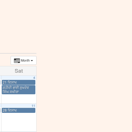
Month
Sat
4
21 ਵਿਸਾਖ
ਸ਼ਹੀਦੀ ਭਾਈ ਸੁਖਦੇਵ
ਸਿੰਘ ਸਖੀਰਾ
11
28 ਵਿਸਾਖ