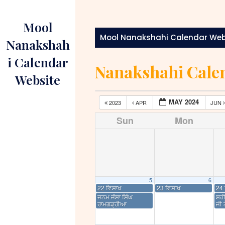
Skip
to
Mool
content
Mool Nanakshahi Calendar Web
Nanakshah
i Calendar
Nanakshahi Cale
Website
MAY 2024
2023
APR
JUN
Sun
Mon
5
6
22 ਵਿਸਾਖ
23 ਵਿਸਾਖ
24 
ਜਨਮ ਜੱਸਾ ਸਿੰਘ
ਸ਼ਹੀ
ਰਾਮਗੜ੍ਹੀਆ
ਜੀ 