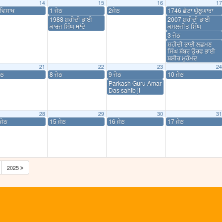
14
15
16
17
ਵਿਸਾਖ
1 ਜੇਠ
2ਜੇਠ
1746 ਛੋਟਾ ਘੁੱਲੂਘਾਰਾ
1988 ਸ਼ਹੀਦੀ ਭਾਈ
2007 ਸ਼ਹੀਦੀ ਭਾਈ
ਕਾਰਜ ਸਿੰਘ ਥਾਂਦੇ
ਕਮਲਜੀਤ ਸਿੰਘ
3 ਜੇਠ
ਸ਼ਹੀਦੀ ਭਾਈ ਲਛਮਣ
ਸਿੰਘ ਬੱਬਰ ਉਰਫ ਭਾਈ
ਬਸ਼ੀਰ ਮੁਹੰਮਦ
21
22
23
24
ੇਠ
8 ਜੇਠ
9 ਜੇਠ
10 ਜੇਠ
Parkash Guru Amar
Das sahib ji
28
29
30
31
ਜੇਠ
15 ਜੇਠ
16 ਜੇਠ
17 ਜੇਠ
2025