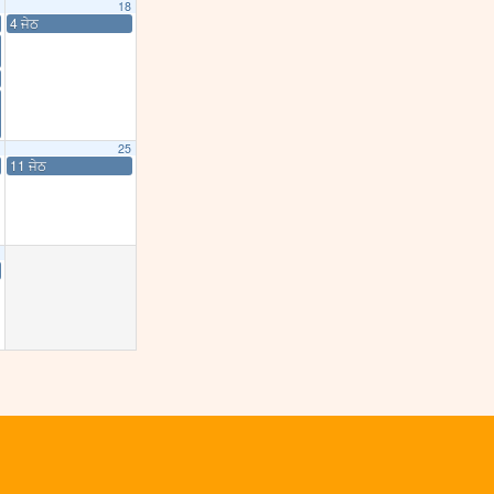
18
4 ਜੇਠ
25
11 ਜੇਠ