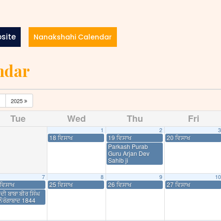
site
Nanakshahi Calendar
ndar
2025
Tue
Wed
Thu
Fri
1
2
3
18 ਵਿਸਾਖ
19 ਵਿਸਾਖ
20 ਵਿਸਾਖ
Parkash Purab
Guru Arjan Dev
Sahib ji
7
8
9
10
ਵਿਸਾਖ
25 ਵਿਸਾਖ
26 ਵਿਸਾਖ
27 ਵਿਸਾਖ
ਦੀ ਬਾਬਾ ਬੀਰ ਸਿੰਘ
ਨੌਰੰਗਾਬਾਦ 1844