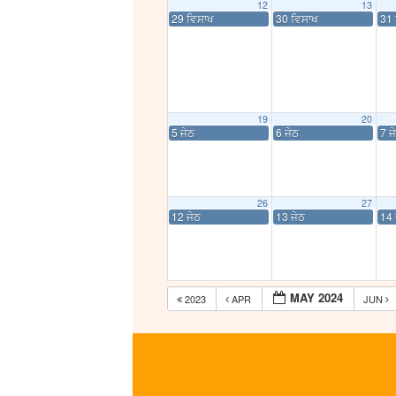
12
13
29 ਵਿਸਾਖ
30 ਵਿਸਾਖ
31 
19
20
5 ਜੇਠ
6 ਜੇਠ
7 ਜ
26
27
12 ਜੇਠ
13 ਜੇਠ
14 
MAY 2024
2023
APR
JUN