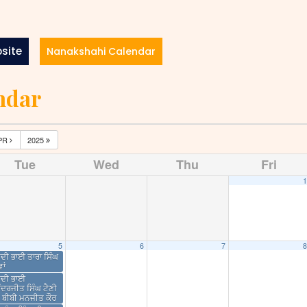
site
Nanakshahi Calendar
ndar
PR
2025
Tue
Wed
Thu
Fri
1
5
6
7
8
ਦੀ ਭਾਈ ਤਾਰਾ ਸਿੰਘ
ਾਂ
ੀਦੀ ਭਾਈ
ੰਦਰਜੀਤ ਸਿੰਘ ਟੈਣੀ
 ਬੀਬੀ ਮਨਜੀਤ ਕੌਰ