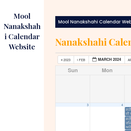
Skip
to
Mool
content
Mool Nanakshahi Calendar Web
Nanakshah
i Calendar
Nanakshahi Cale
Website
MARCH 2024
2023
FEB
A
Sun
Mon
3
4
ਸ਼ਹੀ
ਜੀ ਵ
ਸ਼ਹ
ਰਮਿ
ਅਤੇ