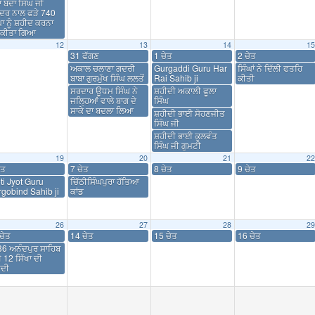
ਾ ਬੰਦਾ ਸਿੰਘ ਜੀ
ਦਰ ਨਾਲ ਫੜੇ 740
ਘਾ ਨੂੰ ਸ਼ਹੀਦ ਕਰਨਾ
ੂ ਕੀਤਾ ਗਿਆ
12
13
14
15
31 ਫੱਗਣ
1 ਚੇਤ
2 ਚੇਤ
ਅਕਾਲ ਚਲਾਣਾ ਗਦਰੀ
Gurgaddi Guru Har
ਸਿੰਘਾਂ ਨੇ ਦਿੱਲੀ ਫਤਹਿ
ਬਾਬਾ ਗੁਰਮੁੱਖ ਸਿੰਘ ਲਲਤੋਂ
Rai Sahib ji
ਕੀਤੀ
ਸਰਦਾਰ ਊਧਮ ਸਿੰਘ ਨੇ
ਸ਼ਹੀਦੀ ਅਕਾਲੀ ਫੂਲਾ
ਜਲ੍ਹਿਆਂ ਵਾਲੇ ਬਾਗ ਦੇ
ਸਿੰਘ
ਸਾਕੇ ਦਾ ਬਦਲਾ ਲਿਆ
ਸ਼ਹੀਦੀ ਭਾਈ ਸੋਹਣਜੀਤ
ਸਿੰਘ ਜੀ
ਸ਼ਹੀਦੀ ਭਾਈ ਕੁਲਵੰਤ
ਸਿੰਘ ਜੀ ਗੁਮਟੀ
19
20
21
22
ੇਤ
7 ਚੇਤ
8 ਚੇਤ
9 ਚੇਤ
ti Jyot Guru
ਚਿੱਠੀਸਿੰਘਪੁਰਾ ਹੱਤਿਆ
gobind Sahib ji
ਕਾਂਡ
26
27
28
29
ਚੇਤ
14 ਚੇਤ
15 ਚੇਤ
16 ਚੇਤ
6 ਅਨੰਦਪੁਰ ਸਾਹਿਬ
ਖੇ 12 ਸਿੱਖਾ ਦੀ
ੀਦੀ