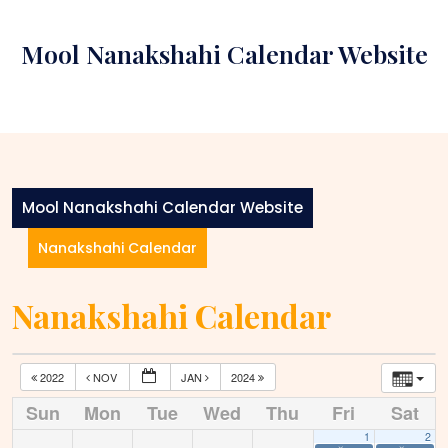
Skip
to
Mool Nanakshahi Calendar Website
content
Mool Nanakshahi Calendar Website
Nanakshahi Calendar
Nanakshahi Calendar
2022
NOV
JAN
2024
Sun
Mon
Tue
Wed
Thu
Fri
Sat
1
2