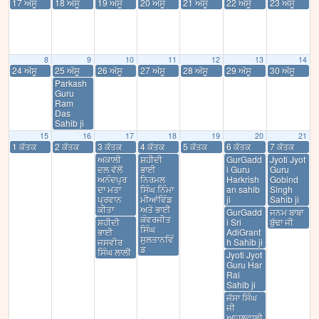
17 ਅੱਸੂ
18 ਅੱਸੂ
19 ਅੱਸੂ
20 ਅੱਸੂ
21 ਅੱਸੂ
22 ਅੱਸੂ
23 ਅੱਸੂ
8
9
10
11
12
13
14
24 ਅੱਸੂ
25 ਅੱਸੂ
26 ਅੱਸੂ
27 ਅੱਸੂ
28 ਅੱਸੂ
29 ਅੱਸੂ
30 ਅੱਸੂ
Parkash
Guru
Ram
Das
Sahib ji
15
16
17
18
19
20
21
1 ਕੱਤਕ
2 ਕੱਤਕ
3 ਕੱਤਕ
4 ਕੱਤਕ
5 ਕੱਤਕ
6 ਕੱਤਕ
7 ਕੱਤਕ
ਅਕਾਲੀ
ਸ਼ਹੀਦੀ
GurGadd
Jyoti Jyot
ਦਲ ਵੱਲੋਂ
ਭਾਈ
i Guru
Guru
ਅਨੰਦਪੁਰ
ਨਿਰਮਲ
Harkrish
Gobind
ਦਾ ਮਤਾ
ਸਿੰਘ ਨਿੰਮਾ
an sahib
Singh
ਪ੍ਰਵਾਨ
ਮੀਆਂਵਿੰਡ
ji
Sahib ji
ਕੀਤਾ
ਅਤੇ ਭਾਈ
GurGadd
ਜਨਮ ਬਾਬਾ
ਕੰਵਰਜੀਤ
ਸ਼ਹੀਦੀ
i Sri
ਬੁੱਢਾ ਜੀ
ਸਿੰਘ
ਭਾਈ
AdiGrant
ਸੁਲਤਾਨਵਿੰ
ਜਸਵੀਰ
h Sahib ji
ਡ
ਸਿੰਘ ਲਾਲੀ
Jyoti Jyot
Guru Har
Rai
Sahib ji
ਜੱਸਾ ਸਿੰਘ
ਜੀ
ਆਹਲੂਵਾਲੀ