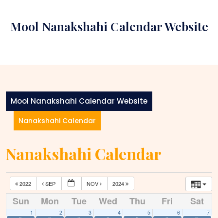
Skip
to
Mool Nanakshahi Calendar Website
content
Mool Nanakshahi Calendar Website
Nanakshahi Calendar
Nanakshahi Calendar
2022
SEP
NOV
2024
Sun
Mon
Tue
Wed
Thu
Fri
Sat
1
2
3
4
5
6
7