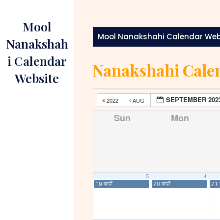
Skip
to
Mool
content
Mool Nanakshahi Calendar Web
Nanakshah
i Calendar
Nanakshahi Cale
Website
SEPTEMBER 202
2022
AUG
Sun
Mon
3
4
19 ਭਾਦੋਂ
20 ਭਾਦੋਂ
21 ਭ