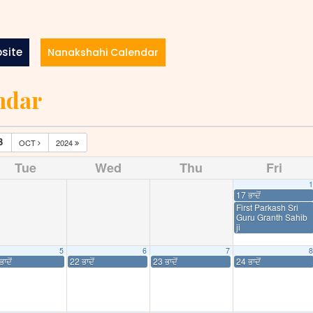
site
Nanakshahi Calendar
ndar
3
OCT
2024
Tue
Wed
Thu
Fri
1
17 ਭਾਦੋਂ
First Parkash Sri
Guru Granth Sahib
ji
5
6
7
8
ਾਦੋਂ
22 ਭਾਦੋਂ
23 ਭਾਦੋਂ
24 ਭਾਦੋਂ