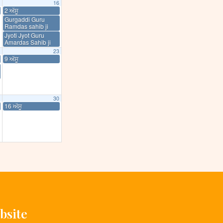
16
2 ਅੱਸੂ
Gurgaddi Guru
Ramdas sahib ji
Jyoti Jyot Guru
Amardas Sahib ji
23
9 ਅੱਸੂ
30
16 ਅੱਸੂ
bsite