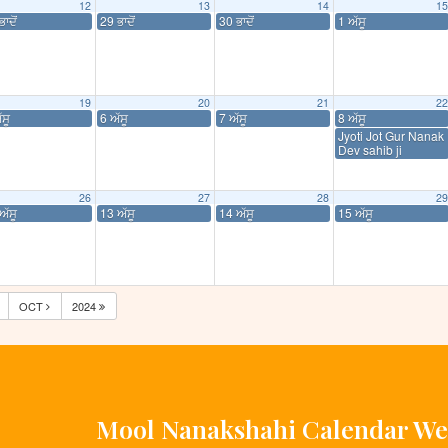
12
13
14
15
ਾਦੋਂ
29 ਭਾਦੋਂ
30 ਭਾਦੋਂ
1 ਅੱਸੂ
19
20
21
22
ੱਸੂ
6 ਅੱਸੂ
7 ਅੱਸੂ
8 ਅੱਸੂ
Jyoti Jot Gur Nanak
Dev sahib ji
26
27
28
29
ਅੱਸੂ
13 ਅੱਸੂ
14 ਅੱਸੂ
15 ਅੱਸੂ
OCT
2024
Mool Nanakshahi Calendar We