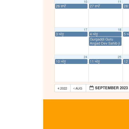
10
11
26 ਭਾਦੋਂ
27 ਭਾਦੋਂ
28 ਭ
17
18
3 ਅੱਸੂ
4 ਅੱਸੂ
5 ਅ
Gurgaddi Guru
Angad Dev Sahib ji
24
25
10 ਅੱਸੂ
11 ਅੱਸੂ
12 
SEPTEMBER 2023
2022
AUG