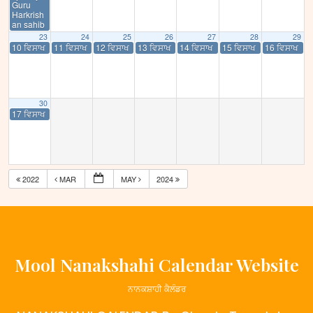
Guru
Harkrish
an sahib
23
24
25
26
27
28
29
10 ਵਿਸਾਖ
11 ਵਿਸਾਖ
12 ਵਿਸਾਖ
13 ਵਿਸਾਖ
14 ਵਿਸਾਖ
15 ਵਿਸਾਖ
16 ਵਿਸਾਖ
30
17 ਵਿਸਾਖ
2022
MAR
MAY
2024
Mool Nanakshahi Calendar Website
ਨਾਨਕਸ਼ਾਹੀ ਕੈਲੰਡਰ