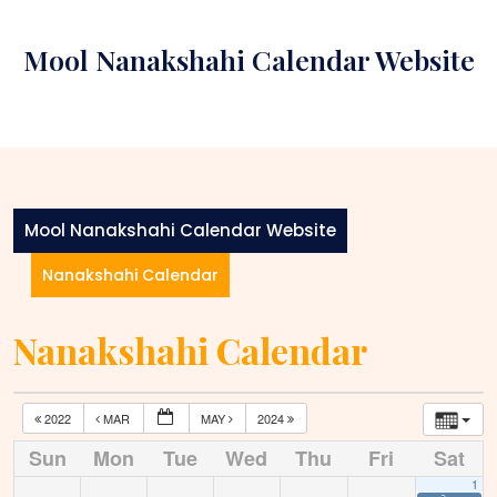
Skip
to
Mool Nanakshahi Calendar Website
content
Mool Nanakshahi Calendar Website
Nanakshahi Calendar
Nanakshahi Calendar
2022
MAR
MAY
2024
Sun
Mon
Tue
Wed
Thu
Fri
Sat
1