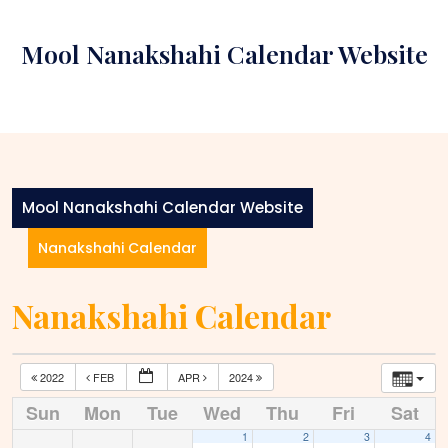
Skip
to
Mool Nanakshahi Calendar Website
content
Mool Nanakshahi Calendar Website
Nanakshahi Calendar
Nanakshahi Calendar
2022
FEB
APR
2024
Sun
Mon
Tue
Wed
Thu
Fri
Sat
1
2
3
4