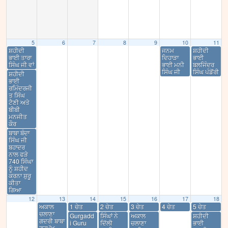
5
6
7
8
9
10
11
ਸ਼ਹੀਦੀ
ਜਨਮ
ਸ਼ਹੀਦੀ
ਭਾਈ ਤਾਰਾ
ਦਿਹਾੜਾ
ਭਾਈ
ਸਿੰਘ ਜੀ ਵਾਂ
ਭਾਈ ਮਨੀ
ਬਲਜਿੰਦਰ
ਸਿੰਘ ਜੀ
ਸਿੰਘ ਪੰਡੋਂਰੀ
ਸ਼ਹੀਦੀ
ਭਾਈ
ਰਮਿੰਦਰਜੀ
ਤ ਸਿੰਘ
ਟੈਣੀ ਅਤੇ
ਬੀਬੀ
ਮਨਜੀਤ
ਕੌਰ
ਬਾਬਾ ਬੰਦਾ
ਸਿੰਘ ਜੀ
ਬਹਾਦਰ
ਨਾਲ ਫੜੇ
740 ਸਿੰਘਾ
ਨੂੰ ਸ਼ਹੀਦ
ਕਰਨਾ ਸ਼ੁਰੂ
ਕੀਤਾ
ਗਿਆ
12
13
14
15
16
17
18
ਅਕਾਲ
1 ਚੇਤ
2 ਚੇਤ
3 ਚੇਤ
4 ਚੇਤ
5 ਚੇਤ
ਚਲਾਣਾ
Gurgadd
ਸਿੰਘਾਂ ਨੇ
ਅਕਾਲ
ਸ਼ਹੀਦੀ
ਗਦਰੀ ਬਾਬਾ
i Guru
ਦਿੱਲੀ
ਚਲਾਣਾ
ਭਾਈ
ਗੁਰਮੁੱਖ