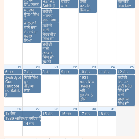
Har Rai
ਫਤਹਿ
ਭਾਈ
ਜਗਜੀਤ
ਸਿੰਘ ਲਲਤੋਂ
Sahib ji
ਕੀਤੀ
ਰਣਧੀਰ
ਸਿੰਘ ਗਿੱਲ
ਸਰਦਾਰ
ਸਿੰਘ ਜੀ
ਸ਼ਹੀਦੀ
ਊਧਮ ਸਿੰਘ
ਅਕਾਲੀ
ਨੇ
ਫੂਲਾ ਸਿੰਘ
ਜਲ੍ਹਿਆਂ
ਸ਼ਹੀਦੀ
ਵਾਲੇ ਬਾਗ
ਭਾਈ
ਦੇ ਸਾਕੇ ਦਾ
ਸੋਹਣਜੀਤ
ਬਦਲਾ
ਸਿੰਘ ਜੀ
ਲਿਆ
ਸ਼ਹੀਦੀ
ਭਾਈ
ਕੁਲਵੰਤ
ਸਿੰਘ ਜੀ
ਗੁਮਟੀ
19
20
21
22
23
24
25
6 ਚੇਤ
7 ਚੇਤ
8 ਚੇਤ
9 ਚੇਤ
10 ਚੇਤ
11 ਚੇਤ
12 ਚੇਤ
Jyoti Jyot
ਚਿੱਠੀਸਿੰਘ
1931
ਸ਼ਹੀਦੀ
Guru
ਪੁਰਾ
ਭਗਤ ਸਿੰਘ,
ਦਿਹਾੜਾ
Hargobi
ਹੱਤਿਆ
ਰਾਜਗੁਰੂ
ਭਾਈ ਸੁਬੇਗ
nd Sahib
ਕਾਂਡ
ਅਤੇ
ਸਿੰਘ ਜੀ
ji
ਸੁਖਦੇਵ ਨੂੰ
ਭਾਈ
ਫਾਂਸੀ
ਸ਼ਾਹਬਾਜ
ਸਿੰਘ ਜੀ
26
27
28
29
30
31
13 ਚੇਤ
15 ਚੇਤ
16 ਚੇਤ
17 ਚੇਤ
18 ਚੇਤ
1986 ਅਨੰਦਪੁਰ ਸਾਹਿਬ ਵਿੱਖੇ 12 ਸਿੱਖਾ ਦੀ ਸ਼ਹੀਦੀ
14 ਚੇਤ