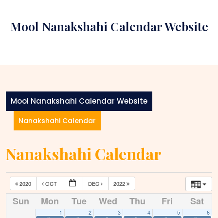
Skip
to
Mool Nanakshahi Calendar Website
content
Mool Nanakshahi Calendar Website
Nanakshahi Calendar
Nanakshahi Calendar
2020
OCT
DEC
2022
Sun
Mon
Tue
Wed
Thu
Fri
Sat
1
2
3
4
5
6