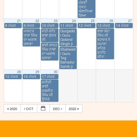
ਪੰਜਵਾਂ
ਤਖ਼ਤ
ਐਲਾਨਿਆ
ਗਿਆ
21
22
23
24
25
26
27
8 ਮੱਘਰ
9 ਮੱਘਰ
10 ਮੱਘਰ
11 ਮੱਘਰ
12 ਮੱਘਰ
13 ਮੱਘਰ
14 ਮੱਘਰ
ਮਾਸਟਰ
ਜੋਤੀ-ਜੋਤਿ
Gurgadd
ਬਾਬਾ ਬੰਦਾ
ਤਾਰਾ ਸਿੰਘ
ਬਾਬਾ ਸੁੰਦਰ
i Guru
ਸਿੰਘ ਜੀ
ਦਾ ਅਕਾਲ
ਜੀ
Gobind
ਬਹਾਦਰ ਨੇ
ਚਲਾਣਾ
SIngh ji
ਸਮਾਣਾ
ਭਾਈ ਕਾਨ੍ਹ
ਸ਼ਹਿਰ
ਸਿੰਘ ਨਾਭਾ
Shaheed
ਫਤਹਿ
ਦਾ ਅਕਾਲ
i Guru
ਕੀਤਾ
ਚਲਾਣਾ
Teg
Bahadur
Sahib ji
28
29
30
15 ਮੱਘਰ
16 ਮੱਘਰ
17 ਮੱਘਰ
ਸ਼ਹੀਦੀ
ਭਾਈ
ਜਗਜੀਤ
ਸਿੰਘ ਜੀ
ਉਧੋਕੇ
2020
OCT
DEC
2022