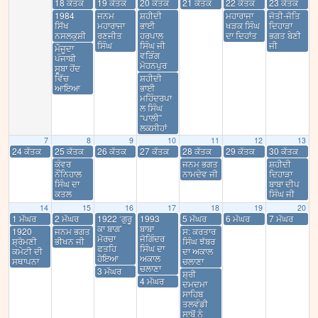
18 ਕੱਤਕ
19 ਕੱਤਕ
20 ਕੱਤਕ
21 ਕੱਤਕ
22 ਕੱਤਕ
23 ਕੱਤਕ
1984
ਜਨਮ
ਸ਼ਹੀਦੀ
ਮਹਾਰਾਜਾ
ਜੋਤੀ-ਜੋਤਿ
ਸਿੱਖ
ਮਹਾਰਾਜਾ
ਭਾਈ
ਖੜਕ ਸਿੰਘ
ਦਿਹਾੜਾ
ਨਸਲਕੁਸ਼ੀ
ਰਣਜੀਤ
ਹਰਪਾਲ
ਦਾ ਦਿਹਾਂਤ
ਭਗਤ ਬੇਣੀ
ਸਿੰਘ
ਸਿੰਘ ਜੀ
ਜੀ
ਮੌਜੂਦਾ
ਵੜਿੰਗ
ਪੰਜਾਬੀ
ਮੋਹਨਪੁਰ
ਸੂਬਾ ਹੋਂਦ
ਵਿੱਚ
ਸ਼ਹੀਦੀ
ਆਇਆ
ਭਾਈ
ਮਹਿੰਦਰਪਾ
ਲ ਸਿੰਘ
“ਪਾਲੀ”
ਲਕਸੀਹਾਂ
7
8
9
10
11
12
13
24 ਕੱਤਕ
25 ਕੱਤਕ
26 ਕੱਤਕ
27 ਕੱਤਕ
28 ਕੱਤਕ
29 ਕੱਤਕ
30 ਕੱਤਕ
ਕੰਵਰ
ਜਨਮ ਭਗਤ
ਸ਼ਹੀਦੀ
ਨੌਂਨਿਹਾਲ
ਨਾਮਦੇਵ ਜੀ
ਦਿਹਾੜਾ
ਸਿੰਘ ਦਾ
ਬਾਬਾ ਦੀਪ
ਕਤਲ
ਸਿੰਘ ਜੀ
14
15
16
17
18
19
20
1 ਮੱਘਰ
2 ਮੱਘਰ
1922 ‘ਗੁਰੂ
1993
5 ਮੱਘਰ
6 ਮੱਘਰ
7 ਮੱਘਰ
ਕਾ ਬਾਗ’
ਬਾਬਾ
1920
ਜਨਮ ਭਗਤ
ਸ: ਕਰਤਾਰ
ਮੋਰਚਾ
ਜੋਗਿੰਦਰ
ਸ਼੍ਰੋਮਣੀ
ਭੀਖਨ ਜੀ
ਸਿੰਘ ਝੱਬਰ
ਫਤਹਿ
ਸਿੰਘ ਦਾ
ਕਮੇਟੀ ਦੀ
ਦਾ ਅਕਾਲ
ਹੋਇਆ
ਅਕਾਲ
ਸਥਾਪਨਾ
ਚਲਾਣਾ
ਚਲਾਣਾ
3 ਮੱਘਰ
ਸ਼੍ਰੀ
4 ਮੱਘਰ
ਦਮਦਮਾ
ਸਾਹਿਬ
ਤਲਵੰਡੀ
ਸਾਬੋਂ ਨੂੰ