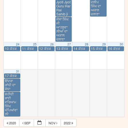
Jyoti Jyot
ਦਲੀਪ
Guru Har
ਸਿੰਘ ਦਾ
Rai
ਅਕਾਲ
Sahib ji
ਚਲਾਣਾ
ਜੱਸਾ ਸਿੰਘ
ਜੀ
ਆਹਲੂਵਾ
ਲੀਆ ਦਾ
ਅਕਾਲ
ਚਲਾਣਾ
24
25
26
27
28
29
30
10 ਕੱਤਕ
11 ਕੱਤਕ
12 ਕੱਤਕ
13 ਕੱਤਕ
14 ਕੱਤਕ
15 ਕੱਤਕ
16 ਕੱਤਕ
31
17 ਕੱਤਕ
ਇੰਦਰਾ
ਗਾਂਧੀ ਦਾ
ਸੋਧਾ
ਸ਼ਹੀਦੀ
ਭਾਈ
ਵਰਿਆਮ
ਸਿੰਘ
ਖੱਪਿਆਂਵਾ
ਲ਼ੀ
2020
SEP
NOV
2022