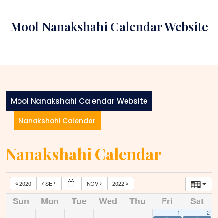
Skip
to
Mool Nanakshahi Calendar Website
content
Mool Nanakshahi Calendar Website
Nanakshahi Calendar
Nanakshahi Calendar
2020
SEP
NOV
2022
Sun
Mon
Tue
Wed
Thu
Fri
Sat
1
2