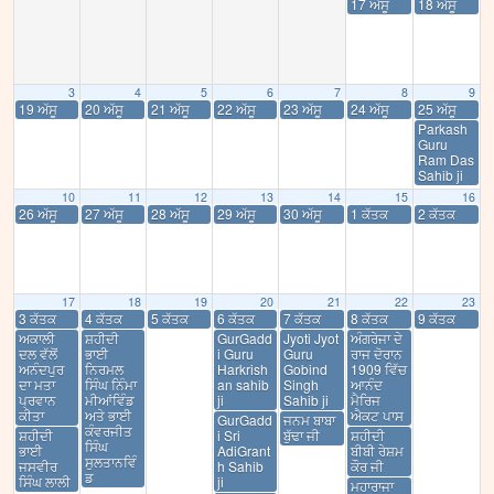
17 ਅੱਸੂ
18 ਅੱਸੂ
3
4
5
6
7
8
9
19 ਅੱਸੂ
20 ਅੱਸੂ
21 ਅੱਸੂ
22 ਅੱਸੂ
23 ਅੱਸੂ
24 ਅੱਸੂ
25 ਅੱਸੂ
Parkash
Guru
Ram Das
Sahib ji
10
11
12
13
14
15
16
26 ਅੱਸੂ
27 ਅੱਸੂ
28 ਅੱਸੂ
29 ਅੱਸੂ
30 ਅੱਸੂ
1 ਕੱਤਕ
2 ਕੱਤਕ
17
18
19
20
21
22
23
3 ਕੱਤਕ
4 ਕੱਤਕ
5 ਕੱਤਕ
6 ਕੱਤਕ
7 ਕੱਤਕ
8 ਕੱਤਕ
9 ਕੱਤਕ
ਅਕਾਲੀ
ਸ਼ਹੀਦੀ
GurGadd
Jyoti Jyot
ਅੰਗਰੇਜਾ ਦੇ
ਦਲ ਵੱਲੋਂ
ਭਾਈ
i Guru
Guru
ਰਾਜ ਦੋਰਾਨ
ਅਨੰਦਪੁਰ
ਨਿਰਮਲ
Harkrish
Gobind
1909 ਵਿੱਚ
ਦਾ ਮਤਾ
ਸਿੰਘ ਨਿੰਮਾ
an sahib
Singh
ਆਨੰਦ
ਪ੍ਰਵਾਨ
ਮੀਆਂਵਿੰਡ
ji
Sahib ji
ਮੈਰਿਜ
ਕੀਤਾ
ਅਤੇ ਭਾਈ
ਐਕਟ ਪਾਸ
GurGadd
ਜਨਮ ਬਾਬਾ
ਕੰਵਰਜੀਤ
ਸ਼ਹੀਦੀ
i Sri
ਬੁੱਢਾ ਜੀ
ਸ਼ਹੀਦੀ
ਸਿੰਘ
ਭਾਈ
AdiGrant
ਬੀਬੀ ਰੇਸ਼ਮ
ਸੁਲਤਾਨਵਿੰ
ਜਸਵੀਰ
h Sahib
ਕੌਰ ਜੀ
ਡ
ਸਿੰਘ ਲਾਲੀ
ji
ਮਹਾਰਾਜਾ