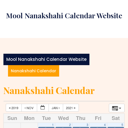
Skip
to
Mool Nanakshahi Calendar Website
content
Mool Nanakshahi Calendar Website
Nanakshahi Calendar
Nanakshahi Calendar
2019
NOV
JAN
2021
Sun
Mon
Tue
Wed
Thu
Fri
Sat
1
2
3
4
5