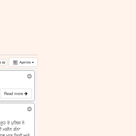
Agenda
 All
Read more
ੂਹ ਤੇ ਪੁਲਿਸ ਨੇ
ਰੀ ਮਸ਼ੀਨ ਗੰਨਾ
ਛਾਲ ਮਾਰ ਦਿਤੀ ਅਤੇ