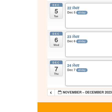
DEC
22 ਮੱਘਰ
5
Dec 5
all-day
Tue
DEC
23 ਮੱਘਰ
6
Dec 6
all-day
Wed
DEC
24 ਮੱਘਰ
7
Dec 7
all-day
Thu
NOVEMBER – DECEMBER 2023