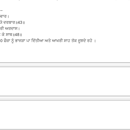
 –
ਤਲਵਾਰ।
ਚਲਯੋ ਦਰਬਾਰ॥43॥
ਕਰੀ ਅਰਦਾਸ।
ਸਨ ਕੇ ਸਾਥ॥48॥
 ਫੌਜ਼ਾ ਨੂੰ ਭਾਜੜਾ ਪਾ ਦਿੱਤੀਆ ਅਤੇ ਆਖਰੀ ਸਾਹ ਤੱਕ ਜੂਝਦੇ ਰਹੇ ।