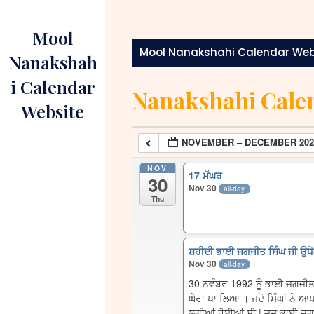
Skip
to
Mool
content
Mool Nanakshahi Calendar Web
Nanakshah
i Calendar
Nanakshahi Cale
Website
NOVEMBER – DECEMBER 202
NOV
17 ਮੱਘਰ
30
Nov 30
all-day
Thu
ਸ਼ਹੀਦੀ ਭਾਈ ਜਗਜੀਤ ਸਿੰਘ ਜੀ ਉਧੋ
Nov 30
all-day
30 ਨਵੰਬਰ 1992 ਨੂੰ ਭਾਈ ਜਗਜੀਤ ਸ
ਘੇਰਾ ਪਾ ਲਿਆ । ਜਦੋ ਸਿੰਘਾਂ ਨੇ ਆ
ਲਗੀਆਂ ਹੋਈਆਂ ਸੀ | ਜਦ ਭਾਈ ਜਗਜੀ