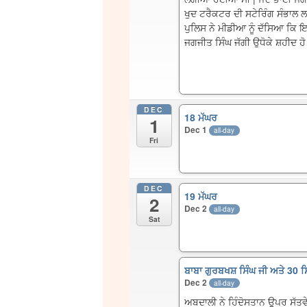
ਖੁਦ ਟਰੈਕਟਰ ਦੀ ਸਟੇਰਿੰਗ ਸੰਭਾਲ 
ਪੁਲਿਸ ਨੇ ਮੀਡੀਆ ਨੂੰ ਦੱਸਿਆ ਕਿ 
ਜਗਜੀਤ ਸਿੰਘ ਜੱਗੀ ਉਧੋਕੇ ਸ਼ਹੀਦ ਹ
DEC
18 ਮੱਘਰ
1
Dec 1
all-day
Fri
DEC
19 ਮੱਘਰ
2
Dec 2
all-day
Sat
ਬਾਬਾ ਗੁਰਬਖਸ਼ ਸਿੰਘ ਜੀ ਅਤੇ 30 ਸ
Dec 2
all-day
ਅਬਦਾਲੀ ਨੇ ਹਿੰਦੋਸਤਾਨ ਉੁਪਰ ਸੱਤਵ