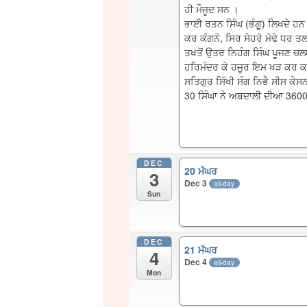
ਹੀ ਮੌਜੂਦ ਸਨ ।
ਭਾਈ ਰਤਨ ਸਿੰਘ (ਭੰਗੂ) ਲਿਖਦੇ ਹਨ
ਕਰ ਕੰਗਨੋ, ਸਿਰ ਸੇਹਰੋ ਮੋਢੇ ਧਰ 
ਤਖਤੋਂ ਉਤਰ ਨਿਹੰਗ ਸਿੰਘ ਪੂਜਣ 
ਹਰਿਮੰਦਰ ਕੇ ਹਜੂਰ ਇਮ ਖੜ ਕਰ 
ਸਤਿਗੁਰ ਸਿੱਖੀ ਸੰਗ ਨਿਭੈ ਸੀਸ ਕੇ
30 ਸਿੰਘਾ ਨੇ ਅਬਦਾਲੀ ਦੀਆ 36000
DEC
20 ਮੱਘਰ
3
Dec 3
all-day
Sun
DEC
21 ਮੱਘਰ
4
Dec 4
all-day
Mon