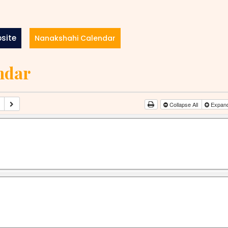
site
Nanakshahi Calendar
ndar
Collapse All
Expand