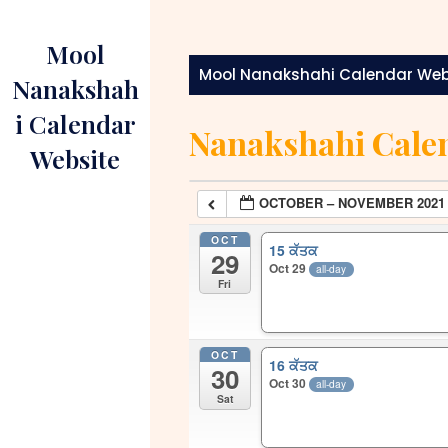
Skip
to
Mool
content
Mool Nanakshahi Calendar Web
Nanakshah
i Calendar
Nanakshahi Cale
Website
OCTOBER – NOVEMBER 2021
OCT
15 ਕੱਤਕ
29
Oct 29
all-day
Fri
OCT
16 ਕੱਤਕ
30
Oct 30
all-day
Sat