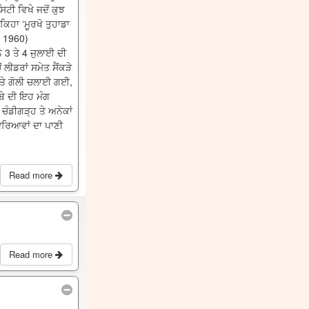
ਟੀ ਵਿਖੇ ਜਦੋਂ ਕੁਝ
ਕਿਹਾ ‘ਮੂਰਖੋ ਤੁਹਾਡਾ
ਰ 1960)
 3 ਤੇ 4 ਜੁਲਾਈ ਦੀ
ਲੀਡਰਾਂ ਸਮੇਤ ਸੈਂਕੜੇ
ਤੇ ਗੋਲੀ ਚਲਾਈ ਗਈ,
ਬੇ ਦੀ ਇਹ ਮੰਗ
ਚੰਡੀਗੜ੍ਹ ਤੇ ਅਨੇਕਾਂ
ਦਰਿਆਵਾਂ ਦਾ ਪਾਣੀ
Read more
Read more