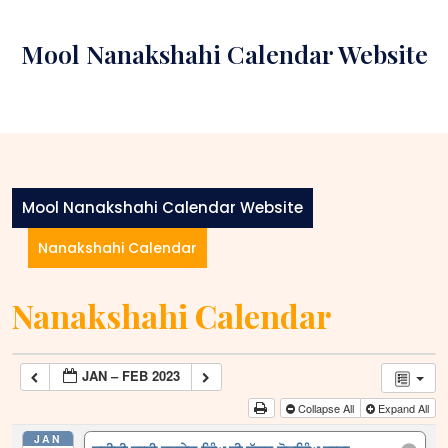
Skip
to
Mool Nanakshahi Calendar Website
content
Mool Nanakshahi Calendar Website
Nanakshahi Calendar
Nanakshahi Calendar
JAN – FEB 2023
Collapse All
Expand All
JAN