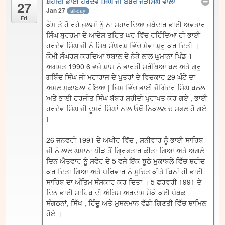
ਸ਼ਹੀਦੀ ਭਾਈ ਹਰਦੇਵ ਸਿੰਘ ਜੀ ਬੱਬਰ ਜੋੜਸਿੰਘ ਵਾਲਾ
27
Jan 27
all-day
Fri
ਕੌਮ ਤੇ ਹੋ ਰਹੇ ਜੁਲਮਾਂ ਨੂੰ ਨਾ ਸਹਾਰਦਿਆ ਜਥੇਦਾਰ ਭਾਈ ਅਵਤਾਰ
ਸਿੰਘ ਬ੍ਰਹਮਾ ਦੇ ਆਦੇਸ਼ ਤਹਿਤ ਘਰ ਵਿੱਚ ਰਹਿੰਦਿਆ ਹੀ ਭਾਈ
ਹਰਦੇਵ ਸਿੰਘ ਜੀ ਨੇ ਸਿਖ ਸੰਘਰਸ਼ ਵਿੱਚ ਸੇਵਾ ਸ਼ੁਰੂ ਕਰ ਦਿਤੀ ।
ਕੌਮੀ ਸੰਘਰਸ਼ ਕਰਦਿਆ ਝਬਾਲ ਦੇ ਨੇੜੇ ਲਾਲ ਘੁਮਾਨਾ ਪਿੰਡ 1
ਅਗਸਤ 1990 6 ਵਜੇ ਸ਼ਾਮ ਨੂੰ ਭਾਰਤੀ ਸੁਰੱਖਿਆ ਬਲ ਅਤੇ ਗੁਰੂ
ਗੋਬਿੰਦ ਸਿੰਘ ਜੀ ਮਹਾਰਾਜ ਦੇ ਪੁਤਰਾਂ ਦੇ ਵਿਚਕਾਰ 29 ਘੰਟੇ ਦਾ
ਅਸਲ ਮੁਕਾਬਲਾ ਹੋਇਆ | ਜਿਸ ਵਿੱਚ ਭਾਈ ਜੋਗਿੰਦਰ ਸਿੰਘ ਬਠਲ
ਅਤੇ ਭਾਈ ਹਰਜੀਤ ਸਿੰਘ ਬੱਬਰ ਸ਼ਹੀਦੀ ਪ੍ਰਾਪਤ ਕਰ ਗਏ , ਭਾਈ
ਹਰਦੇਵ ਸਿੰਘ ਜੀ ਦੂਸਰੇ ਸਿੰਘਾਂ ਨਾਲ ਓਥੋਂ ਨਿਕਲਣ ਚ ਸਫਲ ਹੋ ਗਏ
I
26 ਜਨਵਰੀ 1991 ਦੇ ਅਖੀਰ ਵਿੱਚ , ਸ਼ਨੀਵਾਰ ਨੂੰ ਭਾਈ ਸਾਹਿਬ
ਜੀ ਨੂੰ ਲਾਲ ਘੁਮਾਨਾ ਪੀੜ ਤੋਂ ਗ੍ਰਿਫਤਾਰ ਕੀਤਾ ਗਿਆ ਅਤੇ ਅਗਲੇ
ਦਿਨ ਐਤਵਾਰ ਨੂੰ ਸਵੇਰ ਦੇ 5 ਵਜੇ ਇੱਕ ਝੂਠੇ ਮੁਕਾਬਲੇ ਵਿੱਚ ਸ਼ਹੀਦ
ਕਰ ਦਿਤਾ ਗਿਆ ਅਤੇ ਪਰਿਵਾਰ ਨੂੰ ਸੂਚਿਤ ਕੀਤੇ ਬਿਨਾਂ ਹੀ ਭਾਈ
ਸਾਹਿਬ ਦਾ ਅੰਤਿਮ ਸੰਸਕਾਰ ਕਰ ਦਿਤਾ । 5 ਫਰਵਰੀ 1991 ਦੇ
ਦਿਨ ਭਾਈ ਸਾਹਿਬ ਦੀ ਅੰਤਿਮ ਅਰਦਾਸ ਮੌਕੇ ਕਈ ਪੰਥਕ
ਸੰਗਠਨਾਂ, ਸਿੱਖ , ਹਿੰਦੂ ਅਤੇ ਮੁਸਲਮਾਨ ਵੱਡੀ ਗਿਣਤੀ ਵਿੱਚ ਸ਼ਾਮਿਲ
ਹੋਏ ।