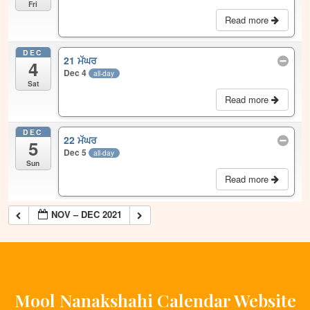
Fri
Read more
DEC
21 ਮੱਘਰ
4
Dec 4
all-day
Sat
Read more
DEC
22 ਮੱਘਰ
5
Dec 5
all-day
Sun
Read more
NOV – DEC 2021
Mool Nanakshahi Calendar Website