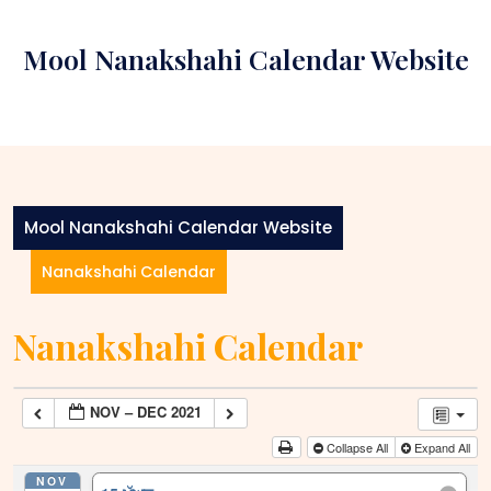
Skip
to
Mool Nanakshahi Calendar Website
content
Mool Nanakshahi Calendar Website
Nanakshahi Calendar
Nanakshahi Calendar
NOV – DEC 2021
Collapse All
Expand All
NOV