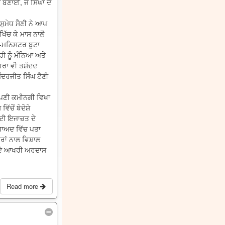
ਣਾਈ, ਜੋ ਸਿੰਘਾਂ ਦੇ
ੁਮੇਧ ਸੈਣੀ ਨੇ ਆਪ
ਿੱਚ ਕੇ ਮਾਸ ਨਾਲੋਂ
ੋਮ-ਮਨਿਸਟਰ ਬੂਟਾ
ੀ ਨੂੰ ਮੰਨਿਆ ਅਤੇ
ਰਾ ਵੀ ਤਸ਼ੱਦਦ
ਿੰਦਰਜੀਤ ਸਿੰਘ ਟੈਣੀ
ਆਪਣੀ ਕਮੀਨਗੀ ਵਿਖਾ
ਚੋਂ ਬੇਦੋਸ਼ੇ
ਦੀ ਇਜਾਜ਼ਤ ਦੇ
ਾ,ਬਾਅਦ ਵਿੱਚ ਪਤਾ
ਰਾਂ ਨਾਲ ਵਿਸ਼ਾਲ
 ਬਜਾਏ ਆਖਰੀ ਅਰਦਾਸ
Read more