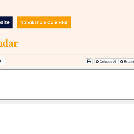
site
Nanakshahi Calendar
ndar
Collapse All
Expand