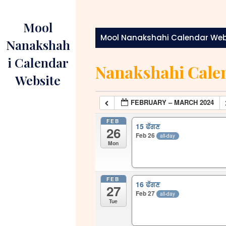
Skip
to
Mool
content
Mool Nanakshahi Calendar Web
Nanakshah
i Calendar
Nanakshahi Cale
Website
FEBRUARY – MARCH 2024
FEB
15 ਫੱਗਣ
26
Feb 26
all-day
Mon
FEB
16 ਫੱਗਣ
27
Feb 27
all-day
Tue