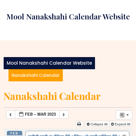
Skip
to
Mool Nanakshahi Calendar Website
content
Mool Nanakshahi Calendar Website
Nanakshahi Calendar
Nanakshahi Calendar
FEB – MAR 2023
Collapse All
Expand All
FEB