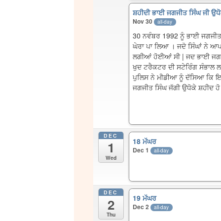
ਸ਼ਹੀਦੀ ਭਾਈ ਜਗਜੀਤ ਸਿੰਘ ਜੀ ਉਧੋ
Nov 30
all-day
30 ਨਵੰਬਰ 1992 ਨੂੰ ਭਾਈ ਜਗਜੀਤ ਸ
ਘੇਰਾ ਪਾ ਲਿਆ । ਜਦੋ ਸਿੰਘਾਂ ਨੇ ਆ
ਲਗੀਆਂ ਹੋਈਆਂ ਸੀ | ਜਦ ਭਾਈ ਜਗਜੀ
ਖੁਦ ਟਰੈਕਟਰ ਦੀ ਸਟੇਰਿੰਗ ਸੰਭਾਲ 
ਪੁਲਿਸ ਨੇ ਮੀਡੀਆ ਨੂੰ ਦੱਸਿਆ ਕਿ 
ਜਗਜੀਤ ਸਿੰਘ ਜੱਗੀ ਉਧੋਕੇ ਸ਼ਹੀਦ ਹ
DEC
18 ਮੱਘਰ
1
Dec 1
all-day
Wed
DEC
19 ਮੱਘਰ
2
Dec 2
all-day
Thu