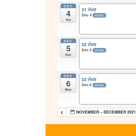
DEC
21 ਮੱਘਰ
4
Dec 4
all-day
Sat
DEC
22 ਮੱਘਰ
5
Dec 5
all-day
Sun
DEC
23 ਮੱਘਰ
6
Dec 6
all-day
Mon
NOVEMBER – DECEMBER 2021