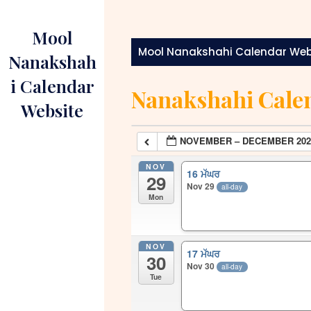
Skip
to
Mool
content
Mool Nanakshahi Calendar Web
Nanakshah
i Calendar
Nanakshahi Cale
Website
NOVEMBER – DECEMBER 202
NOV
16 ਮੱਘਰ
29
Nov 29
all-day
Mon
NOV
17 ਮੱਘਰ
30
Nov 30
all-day
Tue