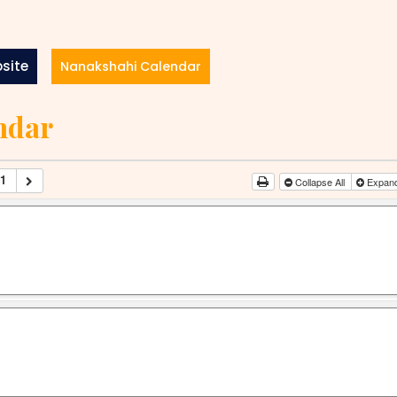
site
Nanakshahi Calendar
ndar
1
Collapse All
Expand