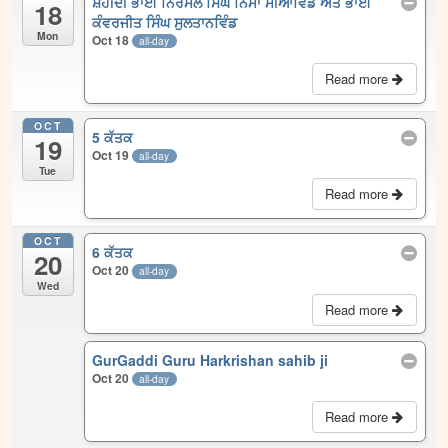
ਸ਼ਹੀਦੀ ਭਾਈ ਨਿਰਮਲ ਸਿੰਘ ਨਿੰਮਾ ਮੀਆਂਵਿੰਡ ਅਤੇ ਭਾਈ
18
ਕੰਵਰਜੀਤ ਸਿੰਘ ਸੁਲਤਾਨਵਿੰਡ
Mon
Oct 18
all-day
Read more
OCT
5 ਕੱਤਕ
19
Oct 19
all-day
Tue
Read more
OCT
6 ਕੱਤਕ
20
Oct 20
all-day
Wed
Read more
GurGaddi Guru Harkrishan sahib ji
Oct 20
all-day
Read more