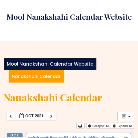
Skip
to
Mool Nanakshahi Calendar Website
content
Mool Nanakshahi Calendar Website
Nanakshahi Calendar
Nanakshahi Calendar
OCT 2021
Collapse All
Expand All
OCT