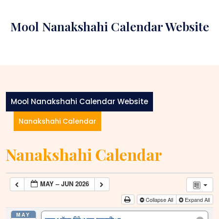
Skip
to
Mool Nanakshahi Calendar Website
content
Mool Nanakshahi Calendar Website
Nanakshahi Calendar
Nanakshahi Calendar
MAY – JUN 2026
Collapse All
Expand All
MAY