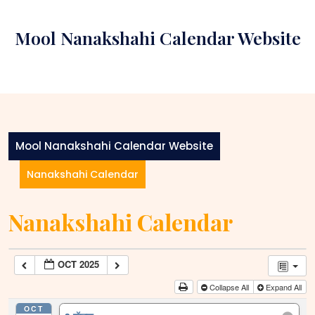
Skip
to
Mool Nanakshahi Calendar Website
content
Mool Nanakshahi Calendar Website
Nanakshahi Calendar
Nanakshahi Calendar
OCT 2025
Collapse All
Expand All
OCT