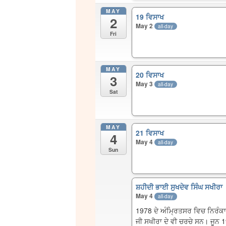
MAY
19 ਵਿਸਾਖ
2
May 2
all-day
Fri
MAY
20 ਵਿਸਾਖ
3
May 3
all-day
Sat
MAY
21 ਵਿਸਾਖ
4
May 4
all-day
Sun
ਸ਼ਹੀਦੀ ਭਾਈ ਸੁਖਦੇਵ ਸਿੰਘ ਸਖੀਰਾ
May 4
all-day
1978 ਦੇ ਅੰਮ੍ਰਿਤਸਰ ਵਿਚ ਨਿਰੰਕਾਰ
ਜੀ ਸਖੀਰਾ ਦੇ ਵੀ ਚਰਚੇ ਸਨ। ਜੂਨ 19