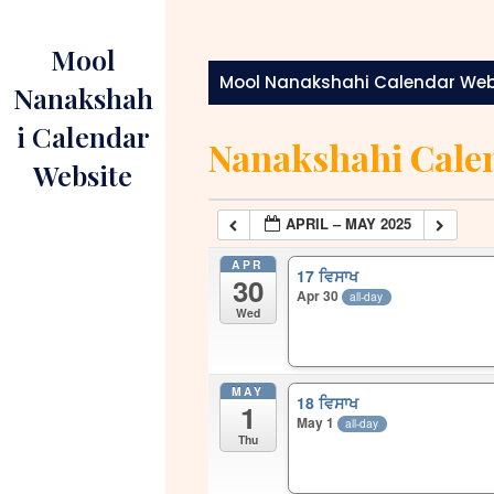
Skip
to
Mool
content
Mool Nanakshahi Calendar Web
Nanakshah
i Calendar
Nanakshahi Cale
Website
APRIL – MAY 2025
APR
17 ਵਿਸਾਖ
30
Apr 30
all-day
Wed
MAY
18 ਵਿਸਾਖ
1
May 1
all-day
Thu