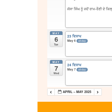
ਜੱਸਾ ਸਿੰਘ ਨੂੰ ਜਦੋਂ ਰਾਮ-ਰੌਣੀ ਦੇ
MAY
23 ਵਿਸਾਖ
6
May 6
all-day
Tue
MAY
24 ਵਿਸਾਖ
7
May 7
all-day
Wed
APRIL – MAY 2025