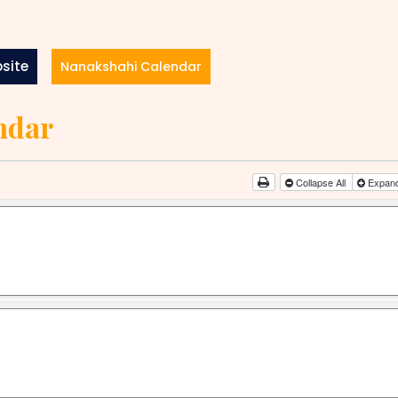
site
Nanakshahi Calendar
ndar
Collapse All
Expand