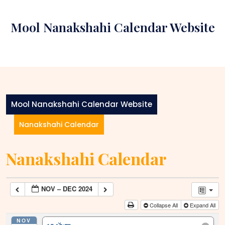
Skip
to
Mool Nanakshahi Calendar Website
content
Mool Nanakshahi Calendar Website
Nanakshahi Calendar
Nanakshahi Calendar
NOV – DEC 2024
Collapse All
Expand All
NOV