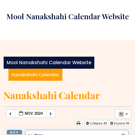
Skip
to
Mool Nanakshahi Calendar Website
content
Mool Nanakshahi Calendar Website
Nanakshahi Calendar
Nanakshahi Calendar
NOV 2024
Collapse All
Expand All
NOV