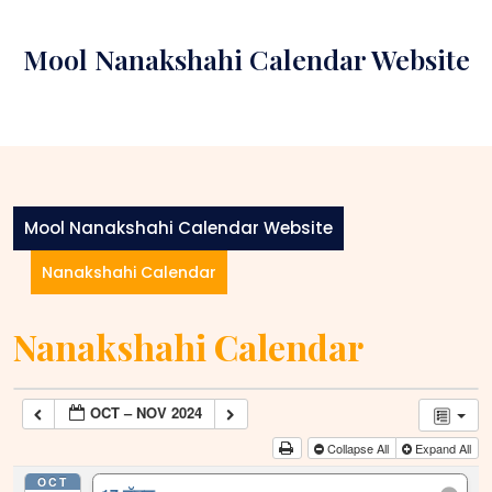
Skip
to
Mool Nanakshahi Calendar Website
content
Mool Nanakshahi Calendar Website
Nanakshahi Calendar
Nanakshahi Calendar
OCT – NOV 2024
Collapse All
Expand All
OCT