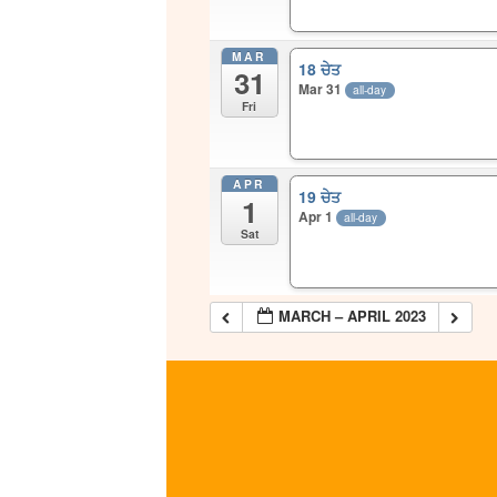
MAR
18 ਚੇਤ
31
Mar 31
all-day
Fri
APR
19 ਚੇਤ
1
Apr 1
all-day
Sat
MARCH – APRIL 2023