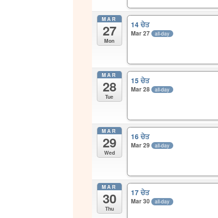
MAR
14 ਚੇਤ
27
Mar 27
all-day
Mon
MAR
15 ਚੇਤ
28
Mar 28
all-day
Tue
MAR
16 ਚੇਤ
29
Mar 29
all-day
Wed
MAR
17 ਚੇਤ
30
Mar 30
all-day
Thu