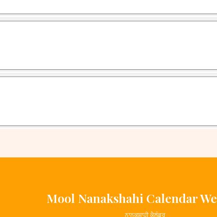
Mool Nanakshahi Calendar We
ਨਾਨਕਸ਼ਾਹੀ ਕੈਲੰਡਰ