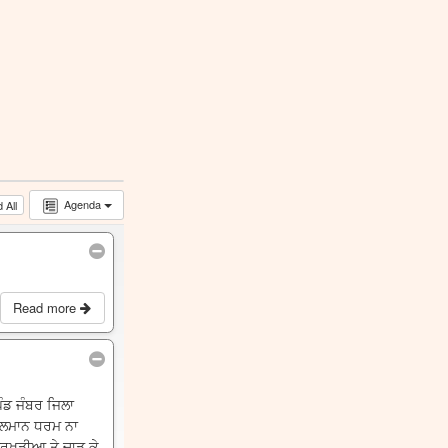
Agenda
 All
Read more
ਿੰਡ ਜੰਬਰ ਜਿਲਾ
ੁਸਲਮਾਨ ਧਰਮ ਨਾ
 ਚਰਖੜੀਆ ਤੇ ਚਾੜ ਕੇ