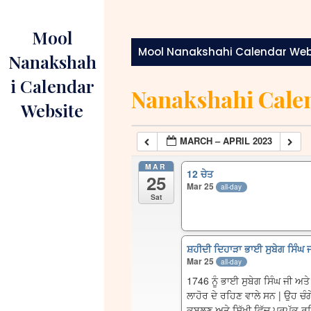
Skip
to
Mool
content
Mool Nanakshahi Calendar Web
Nanakshah
i Calendar
Nanakshahi Cale
Website
MARCH – APRIL 2023
MAR
12 ਚੇਤ
25
Mar 25
all-day
Sat
ਸ਼ਹੀਦੀ ਦਿਹਾੜਾ ਭਾਈ ਸੁਬੇਗ ਸਿੰਘ 
Mar 25
all-day
1746 ਨੂੰ ਭਾਈ ਸੁਬੇਗ ਸਿੰਘ ਜੀ ਅਤ
ਲਾਹੋਰ ਦੇ ਰਹਿਣ ਵਾਲੇ ਸਨ | ਉਹ ਚੰ
ਕਬੂਲਣ ਅਤੇ ਸਿੱਖੀ ਵਿੱਚ ਪ੍ਰਪੱਕ ਰ