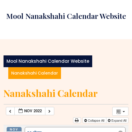
Skip
to
Mool Nanakshahi Calendar Website
content
Mool Nanakshahi Calendar Website
Nanakshahi Calendar
Nanakshahi Calendar
NOV 2022
Collapse All
Expand All
NOV