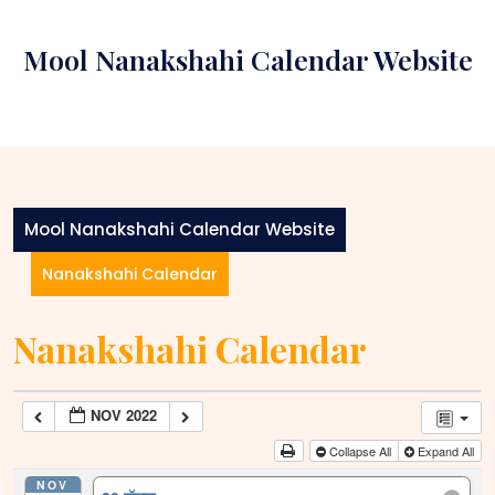
Skip
to
Mool Nanakshahi Calendar Website
content
Mool Nanakshahi Calendar Website
Nanakshahi Calendar
Nanakshahi Calendar
NOV 2022
Collapse All
Expand All
NOV