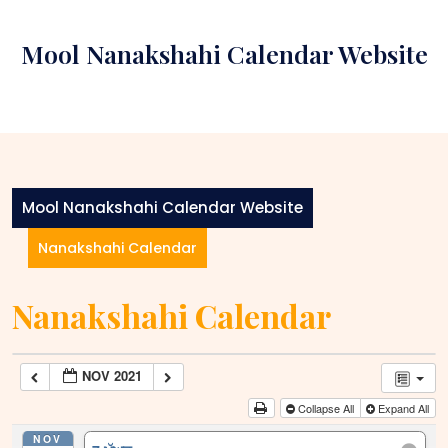
Skip
to
Mool Nanakshahi Calendar Website
content
Mool Nanakshahi Calendar Website
Nanakshahi Calendar
Nanakshahi Calendar
NOV 2021
Collapse All
Expand All
NOV